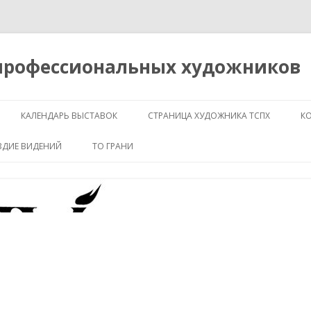
 профессиональных художников
Перейти
к
КАЛЕНДАРЬ ВЫСТАВОК
СТРАНИЦА ХУДОЖНИКА ТСПХ
К
содержимому
ЗДИЕ ВИДЕНИЙ
ТО ГРАНИ