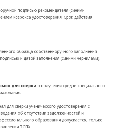
норучной подписью рекомендателя (синими
ением ксерокса удостоверения. Срок действия
ленного образца собственноручного заполнения
подписью и датой заполнения (синими чернилами).
омов для сверки
о получении средне-специального
разования.
инал для сверки ученического удостоверения с
аведения об отсутствии задолженностей и
рофессионального образования допускается, только
правления ТСПХ.