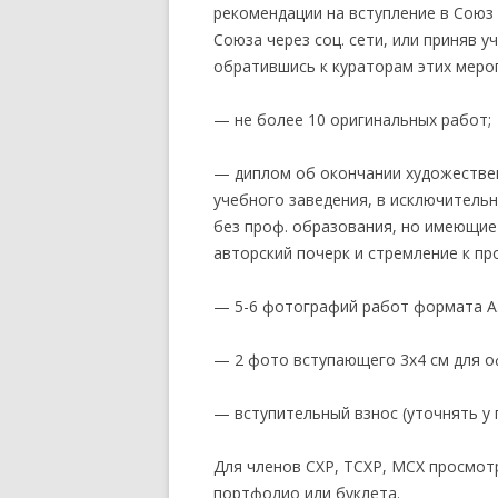
рекомендации на вступление в Союз
ПОЛОЖЕНИЕ ОБ УЧАСТИИ
Союза через соц. сети, или приняв 
ЧЛЕНОВ ТСПХ В
обратившись к кураторам этих меро
ЭКСПОЗИЦИОННОМ ПРОЕКТЕ
ПЕРВАЯ ПАЕВАЯ ГАЛЕРЕЯ
— не более 10 оригинальных работ;
ЧЛЕНОВ ТСПХ«ЭЛИЗИУМ» —
ВРЕМЕННО ПРИОСТАНОВЛЕНО
— диплом об окончании художестве
учебного заведения, в исключительн
О ВОССТАНОВЛЕНИИ В РЯДАХ
без проф. образования, но имеющие
СОЮЗА
авторский почерк и стремление к п
СПИСОК НАГРАЖДЕННЫХ
ПОЧЕТНОЙ МЕДАЛЬЮ ТСПХ
— 5-6 фотографий работ формата А5
— 2 фото вступающего 3х4 см для 
— вступительный взнос (уточнять у 
Для членов СХР, ТСХР, МСХ просмот
портфолио или буклета.