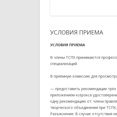
РЕЕСТР
ПОЛОЖЕНИЕ О КУРАТОРЕ
МЕРОПРИЯТИЙ И ПРОЕКТОВ
АККРЕДИТОВАННЫЙ ЭКСПЕРТ
ТСПХ
РАСПОРЯЖЕНИЕ ПО
УСЛОВИЯ ПРИЕМА
ОРГАНИЗАЦИИ ПРОВЕДЕНИЯ
ОТКРЫТИЙ ЭКСПОЗИЦИОННО-
УСЛОВИЯ ПРИЕМА
ВЫСТАВОЧНЫХ МЕРОПРИЯТИЙ
ТСПХ
В члены ТСПХ принимаются професс
ПРАВИЛА УЧАСТИЯ В
специализаций.
ВЫСТАВОЧНО-
ЭКСПОЗИЦИОННЫХ
В приемную комиссию для просмотр
МЕРОПРИЯТИЯХ ТСПХ
— предоставить рекомендации трёх ч
ПОЛОЖЕНИЕ — ПРОВЕДЕНИЯ
приложением ксерокса удостоверени
ПЕРСОНАЛЬНЫХ ВЫСТАВОЧНЫХ
одну рекомендацию от: члена правл
МЕРОПРИЯТИЙ ЧЛЕНОВ ТСПХ
творческого объединения при ТСПХ,
ПОД ЭГИДОЙ СОЮЗА.
Разъяснение: В случае отсутствия 