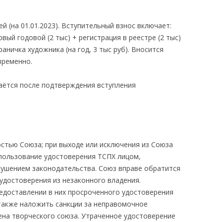
й (на 01.01.2023). Вступительный взнос включает:
рвый годовой (2 тыс) + регистрация в реестре (2 тыс)
раничка художника (на год, 3 тыс руб). Вносится
временно.
аётся после подтверждения вступления
стью Союза; при выходе или исключения из Союза
пользование удостоверения ТСПХ лицом,
рушением законодательства. Союз вправе обратится
удостоверения из незаконного владения.
едоставлении в них просроченного удостоверения
 также наложить санкции за неправомочное
ена творческого союза. Утраченное удостоверение