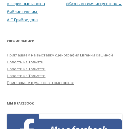
по
в серии выставок в
«Жизнь во имя искусства»
→
записям
библиотеке им.
А.С.Грибоедова
СВЕЖИЕ ЗАПИСИ
Приглашаем на выставку сценографии Евгении Кашиной
Новость из Тольяти
Новости из Тольятти
Новости из Тольятти
Приглашаем к участию в выставках
МЫ В FACEBOOK