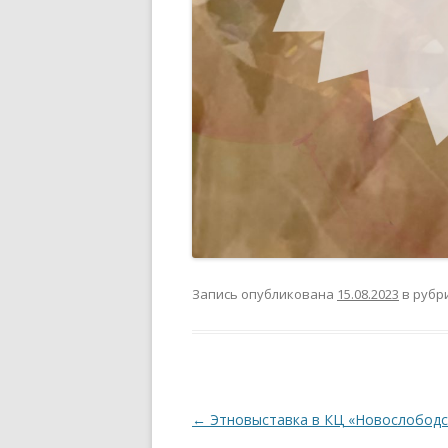
Запись опубликована
15.08.2023
в рубр
Навигация
←
Этновыставка в КЦ «Новослободс
по