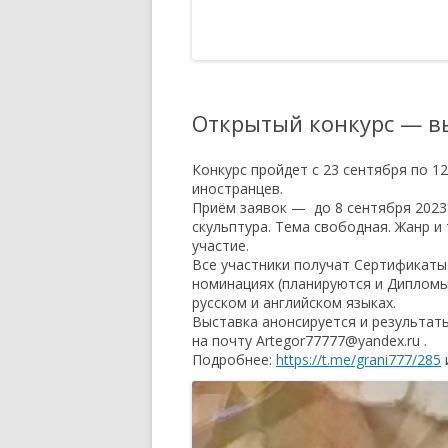
РЕЕСТР
ПОЛОЖЕНИЕ О КУРАТОРЕ
МЕРОПРИЯТИЙ И ПРОЕКТОВ
АККРЕДИТОВАННЫЙ ЭКСПЕРТ
ТСПХ
РАСПОРЯЖЕНИЕ ПО
Открытый конкурс — в
ОРГАНИЗАЦИИ ПРОВЕДЕНИЯ
ОТКРЫТИЙ ЭКСПОЗИЦИОННО-
Конкурс пройдет с 23 сентября по 1
ВЫСТАВОЧНЫХ МЕРОПРИЯТИЙ
иностранцев.
ТСПХ
Приём заявок — до 8 сентября 2023 
скульптура. Тема свободная. Жанр и
ПРАВИЛА УЧАСТИЯ В
участие.
Все участники получат Сертификаты 
ВЫСТАВОЧНО-
номинациях (планируются и Дипломы
ЭКСПОЗИЦИОННЫХ
русском и английском языках.
МЕРОПРИЯТИЯХ ТСПХ
Выставка анонсируется и результаты
на почту Artegor77777@yandex.ru .
ПОЛОЖЕНИЕ — ПРОВЕДЕНИЯ
Подробнее:
https://t.me/grani777/285
ПЕРСОНАЛЬНЫХ ВЫСТАВОЧНЫХ
МЕРОПРИЯТИЙ ЧЛЕНОВ ТСПХ
ПОД ЭГИДОЙ СОЮЗА.