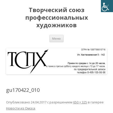
Творческий союз
профессиональных
художников
Перейти
Меню
к
содержимому
gu170422_010
Опубликовано
24.04.2017
с разрешением
650 × 325
в галерее
Новости из Омска
.