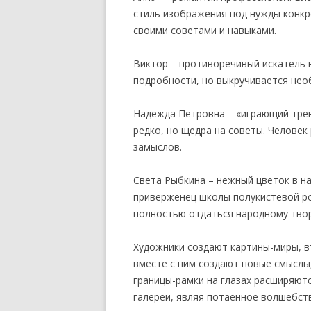
стиль изображения под нужды конкре
своими советами и навыками.
Виктор – противоречивый искатель 
подробности, но выкручивается нео
Надежда Петровна – «играющий трен
редко, но щедра на советы. Человек
замыслов.
Света Рыбкина – нежный цветок в н
приверженец школы полукистевой ро
полностью отдаться народному твор
Художники создают картины-миры, вт
вместе с ним создают новые смыслы,
границы-рамки на глазах расширяют
галереи, являя потаённое волшебст