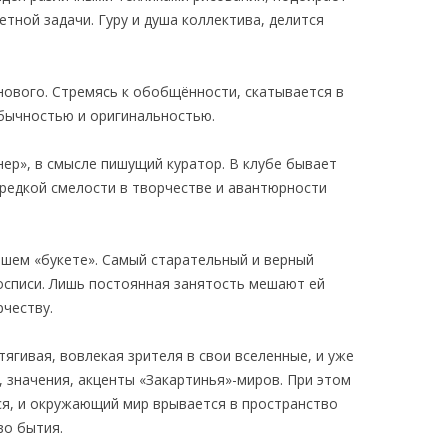
тной задачи. Гуру и душа коллектива, делится
нового. Стремясь к обобщённости, скатывается в
бычностью и оригинальностью.
ер», в смысле пишущий куратор. В клубе бывает
 редкой смелости в творчестве и авантюрности
ашем «букете». Самый старательный и верный
списи. Лишь постоянная занятость мешают ей
честву.
ягивая, вовлекая зрителя в свои вселенные, и уже
 значения, акценты «Закартинья»-миров. При этом
ся, и окружающий мир врывается в пространство
во бытия.