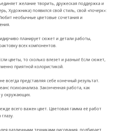
бъединяет желание творить, дружеская поддержка и
рь, Художника) появился свой стиль, свой «почерк»:
 Любит необычные цветовые сочетания и
ения.
идирчиво планирует сюжет и детали работы,
актовку всех компонентов.
сли цветы, то сколько влезет и разных! Если сюжет,
тменно приятной колористикой.
 не всегда представляя себе конечный результат.
еанс психоанализа. Законченная работа, как
 у окружающих.
режде всего важен цвет. Цветовая гамма её работ
 глазу.
дея различными техниками рисования, подбирает