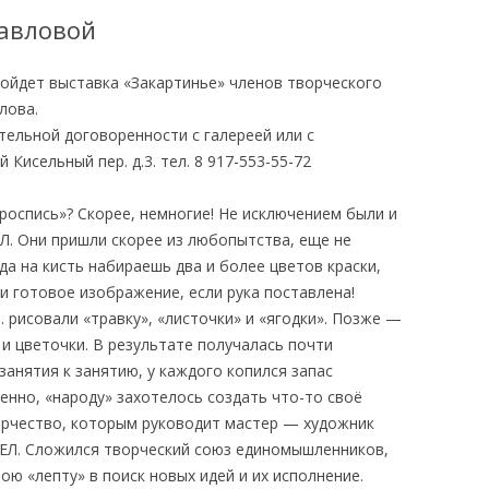
Павловой
пройдет выставка «Закартинье» членов творческого
лова.
ельной договоренности с галереей или с
Кисельный пер. д.3. тел. 8 917-553-55-72
 роспись»? Скорее, немногие! Не исключением были и
Л. Они пришли скорее из любопытства, еще не
да на кисть набираешь два и более цветов краски,
и готовое изображение, если рука поставлена!
е. рисовали «травку», «листочки» и «ягодки». Позже —
 и цветочки. В результате получалась почти
 занятия к занятию, у каждого копился запас
енно, «народу» захотелось создать что-то своё
ворчество, которым руководит мастер — художник
ЕЛ. Сложился творческий союз единомышленников,
ою «лепту» в поиск новых идей и их исполнение.