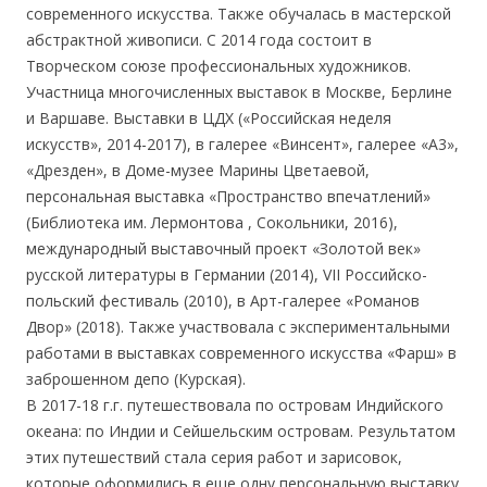
современного искусства. Также обучалась в мастерской
абстрактной живописи. С 2014 года состоит в
Творческом союзе профессиональных художников.
Участница многочисленных выставок в Москве, Берлине
и Варшаве. Выставки в ЦДХ («Российская неделя
искусств», 2014-2017), в галерее «Винсент», галерее «А3»,
«Дрезден», в Доме-музее Марины Цветаевой,
персональная выставка «Пространство впечатлений»
(Библиотека им. Лермонтова , Сокольники, 2016),
международный выставочный проект «Золотой век»
русской литературы в Германии (2014), VII Российско-
польский фестиваль (2010), в Арт-галерее «Романов
Двор» (2018). Также участвовала с экспериментальными
работами в выставках современного искусства «Фарш» в
заброшенном депо (Курская).
В 2017-18 г.г. путешествовала по островам Индийского
океана: по Индии и Сейшельским островам. Результатом
этих путешествий стала серия работ и зарисовок,
которые оформились в еще одну персональную выставку