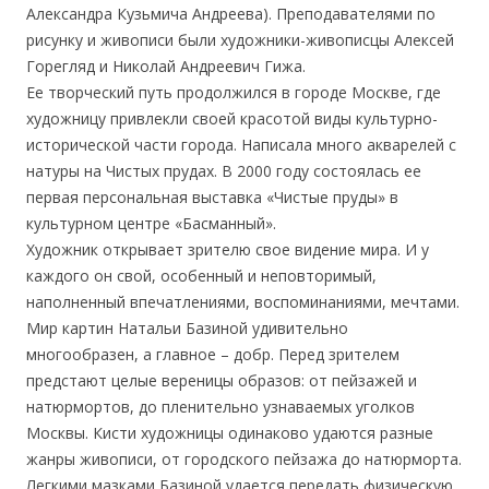
Александра Кузьмича Андреева). Преподавателями по
рисунку и живописи были художники-живописцы Алексей
Горегляд и Николай Андреевич Гижа.
Ее творческий путь продолжился в городе Москве, где
художницу привлекли своей красотой виды культурно-
исторической части города. Написала много акварелей с
натуры на Чистых прудах. В 2000 году состоялась ее
первая персональная выставка «Чистые пруды» в
культурном центре «Басманный».
Художник открывает зрителю свое видение мира. И у
каждого он свой, особенный и неповторимый,
наполненный впечатлениями, воспоминаниями, мечтами.
Мир картин Натальи Базиной удивительно
многообразен, а главное – добр. Перед зрителем
предстают целые вереницы образов: от пейзажей и
натюрмортов, до пленительно узнаваемых уголков
Москвы. Кисти художницы одинаково удаются разные
жанры живописи, от городского пейзажа до натюрморта.
Легкими мазками Базиной удается передать физическую