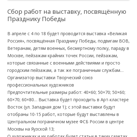
Сбор работ на выставку, посвящённую
Празднику Победы
В апреле с 4 по 18 будет проводится выставка «Великая
Россия», посвящённая Празднику Победы, подвигам ВОВ,
Ветеранам, детям военных, бесмертному полку, параду в
Москве, пейзажам крайних точек России, пейзажам,
которые связанные с военными действиями и просто
городским пейзажам, а так же пограничным службам…
Организатор выставки Творческий союз
профессиональных художников
Предпочтительные размеры работ: 40×60; 50×70; 50×60;
60×70; 60×80… Выставка будет проходить в Арт-кластере
Восток (ул. Западная дом 1); с этой выставки будут
отобраны 10-15 работ, которые будут выставлены в
Центральном пограничном музее ФСБ России в центре
Москвы на Яузской 13;
О художниках и их работах будет статьи в таких газетах,