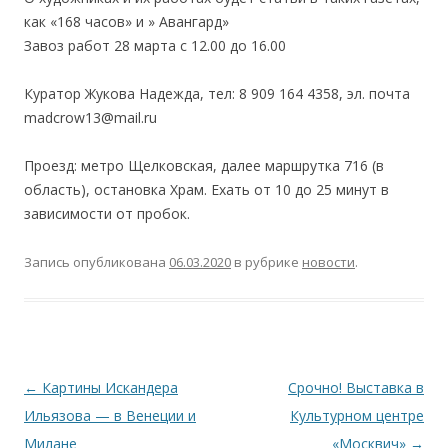
как «168 часов» и » Авангард»
Завоз работ 28 марта с 12.00 до 16.00
Куратор Жукова Надежда, тел: 8 909 164 4358, эл. почта
madcrow13@mail.ru
Проезд: метро Щелковская, далее маршрутка 716 (в
область), остановка Храм. Ехать от 10 до 25 минут в
зависимости от пробок.
Запись опубликована
06.03.2020
в рубрике
новости
.
Навигация
←
Картины Искандера
Срочно! Выставка в
по
Ильязова — в Венеции и
Культурном центре
записям
Милане
«Москвич»
→