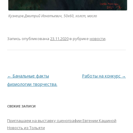
Кузнецов Дмитрий Игнатьевич, 50х60, холст, масло
Запись опубликована
23.11.2020
в рубрике
новости
.
Навигация
←
Банальные факты
Работы на конкурс
→
по
физиологии творчества.
записям
СВЕЖИЕ ЗАПИСИ
Приглашаем на выставку сценографии Евгении Кашиной
Новость из Тольяти