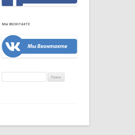
МЫ ВКОНТАКТЕ
Н
а
й
т
и
: