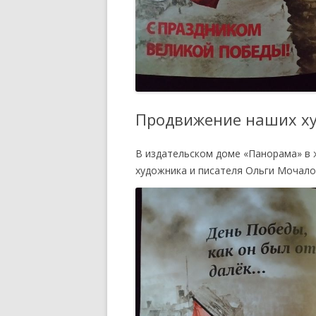
ПОЛОЖЕНИЕ ОБ УЧАСТИИ
ЧЛЕНОВ ТСПХ В
ЭКСПОЗИЦИОННОМ ПРОЕКТЕ
ПЕРВАЯ ПАЕВАЯ ГАЛЕРЕЯ
ЧЛЕНОВ ТСПХ«ЭЛИЗИУМ» —
ВРЕМЕННО ПРИОСТАНОВЛЕНО
Продвижение наших х
О ВОССТАНОВЛЕНИИ В РЯДАХ
СОЮЗА
В издательском доме «Панорама» в 
художника и писателя Ольги Мочало
СПИСОК НАГРАЖДЕННЫХ
ПОЧЕТНОЙ МЕДАЛЬЮ ТСПХ