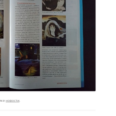
ике
новости
.