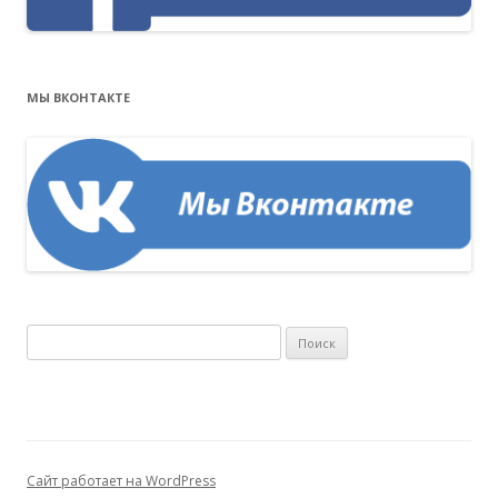
МЫ ВКОНТАКТЕ
Н
а
й
т
и
:
Сайт работает на WordPress