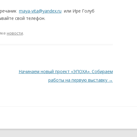
Гречаник
maya-vita@yandex.ru
или Ире Голуб
вайте свой телефон.
ике
новости
.
Начинаем новый проект «ЭПОХА». Собираем
работы на первую выставку
→