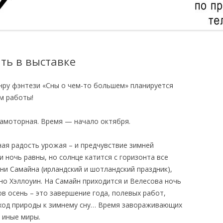
ть в выставке
нру фэнтези «Сны о чем-то большем» планируется
м работы!
амоторная. Время — начало октября.
ная радость урожая – и предчувствие зимней
и ночь равны, но солнце катится с горизонта все
ни Самайна (ирландский и шотландский праздник),
о Хэллоуин. На Самайн приходится и Велесова ночь
дов осень – это завершение года, полевых работ,
ход природы к зимнему сну… Время завораживающих
 иные миры.