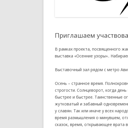
РЕЕСТР
ПОЛОЖЕНИЕ О КУРАТОРЕ
МЕРОПРИЯТИЙ И ПРОЕКТОВ
АККРЕДИТОВАННЫЙ ЭКСПЕРТ
ТСПХ
РАСПОРЯЖЕНИЕ ПО
Приглашаем участвова
ОРГАНИЗАЦИИ ПРОВЕДЕНИЯ
ОТКРЫТИЙ ЭКСПОЗИЦИОННО-
В рамках проекта, посвященного жа
ВЫСТАВОЧНЫХ МЕРОПРИЯТИЙ
выставка «Осенние узоры».. Набирае
ТСПХ
ПРАВИЛА УЧАСТИЯ В
Выставочный зал рядом с метро Ави
ВЫСТАВОЧНО-
ЭКСПОЗИЦИОННЫХ
Осень – странное время. Полнокров
МЕРОПРИЯТИЯХ ТСПХ
строгости. Солнцеворот, когда день 
быстрее и быстрее. Таинственные ог
ПОЛОЖЕНИЕ — ПРОВЕДЕНИЯ
жутковатый и забавный одновременн
ПЕРСОНАЛЬНЫХ ВЫСТАВОЧНЫХ
у славян. Так или иначе у всех наро
МЕРОПРИЯТИЙ ЧЛЕНОВ ТСПХ
время размышления о минувшем, от
ПОД ЭГИДОЙ СОЮЗА.
сказок, время, открывающее врата в