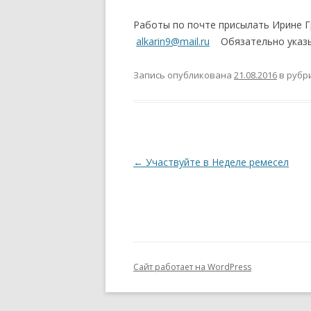
ПОЛОЖЕНИЕ ОБ УЧАСТИИ
Работы по почте присылать Ирине 
ЧЛЕНОВ ТСПХ В
alkarin9@mail.ru
Обязательно указы
ЭКСПОЗИЦИОННОМ ПРОЕКТЕ
ПЕРВАЯ ПАЕВАЯ ГАЛЕРЕЯ
Запись опубликована
21.08.2016
в рубр
ЧЛЕНОВ ТСПХ«ЭЛИЗИУМ» —
ВРЕМЕННО ПРИОСТАНОВЛЕНО
О ВОССТАНОВЛЕНИИ В РЯДАХ
СОЮЗА
Навигация
←
Участвуйте в Неделе ремесел
СПИСОК НАГРАЖДЕННЫХ
по
ПОЧЕТНОЙ МЕДАЛЬЮ ТСПХ
записям
Сайт работает на WordPress