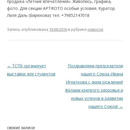
продажа «Летние впечатления». Живопись, графика,
фото. Для секции АРТФОТО особые условия. Куратор
Лиля Даль (Бирюкова) тел. +79852147018
Запись опубликована
19.09.2016
в рубрике
новости
.
Навигация
←
ТСПХ организует
Поздравляем председателя
по
выставки для студентов
нашего Союза Ивана
записям
Игнаткова с днем рождения!
Желаем крепкого здоровья и
новых успехов в развитии
нашего Союза!
→
СВЕЖИЕ ЗАПИСИ