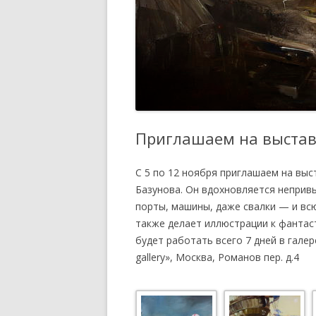
ПОЛОЖЕНИЕ ОБ УЧАСТИИ
ЧЛЕНОВ ТСПХ В
ЭКСПОЗИЦИОННОМ ПРОЕКТЕ
ПЕРВАЯ ПАЕВАЯ ГАЛЕРЕЯ
ЧЛЕНОВ ТСПХ«ЭЛИЗИУМ» —
ВРЕМЕННО ПРИОСТАНОВЛЕНО
О ВОССТАНОВЛЕНИИ В РЯДАХ
Приглашаем на выстав
СОЮЗА
С 5 по 12 ноября приглашаем на вы
СПИСОК НАГРАЖДЕННЫХ
Базунова. Он вдохновляется непри
ПОЧЕТНОЙ МЕДАЛЬЮ ТСПХ
порты, машины, даже свалки — и вс
также делает иллюстрации к фантас
будет работать всего 7 дней в гале
gallery», Москва, Романов пер. д.4