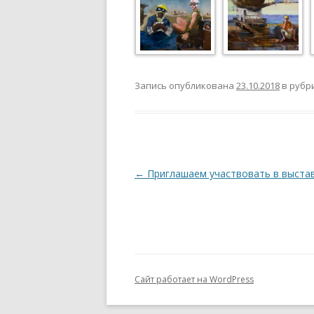
Запись опубликована
23.10.2018
в рубр
Навигация
←
Приглашаем участвовать в выста
по
записям
Сайт работает на WordPress