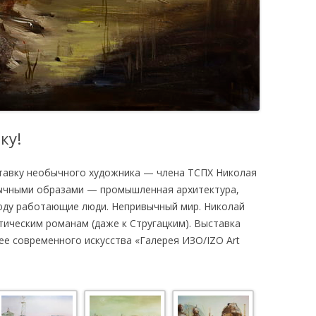
ку!
ставку необычного художника — члена ТСПХ Николая
вычными образами — промышленная архитектура,
юду работающие люди. Непривычный мир. Николай
тическим романам (даже к Стругацким). Выставка
рее современного искусства «Галерея ИЗО/IZO Art