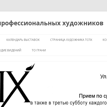
 профессиональных художников
Перейти
к
КАЛЕНДАРЬ ВЫСТАВОК
СТРАНИЦА ХУДОЖНИКА ТСПХ
КО
содержимому
ЗДИЕ ВИДЕНИЙ
ТО ГРАНИ