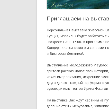
ПОЛОЖЕНИЕ ОБ УЧАСТИИ
ЧЛЕНОВ ТСПХ В
ЭКСПОЗИЦИОННОМ ПРОЕКТЕ
Приглашаем на выстав
ПЕРВАЯ ПАЕВАЯ ГАЛЕРЕЯ
ЧЛЕНОВ ТСПХ«ЭЛИЗИУМ» —
Персональная выставка живописи Ев
ВРЕМЕННО ПРИОСТАНОВЛЕНО
Турция, Израиль» будет работать с 7
воскресенье, в 16.00. В программе в
О ВОССТАНОВЛЕНИИ В РЯДАХ
Концерт классического и современн
СОЮЗА
и Виктории Демкиной.
СПИСОК НАГРАЖДЕННЫХ
Выступление молодежного Playback 
ПОЧЕТНОЙ МЕДАЛЬЮ ТСПХ
зрители рассказывают свои истории, 
Яркая импровизация, искренние эмоц
друга делают каждый перформанс у
руководитель театра Ирина Фишгоит
На выставке Вас ждут картины из пу
древние стены Иерусалима, живопис