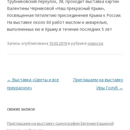
Трубниковский переулок, 38, проходит выставка картин
Валентины Черниковой «Наш прекрасный Крым»,
посвященная пятилетию присоединения Крыма к России.
На выставке около 60 работ маслом и акварелью,
выполненных ею в Крыму в течение последних 5 лет
Запись опубликована
19.03.2019
в рубрике
новости
.
Навигация
←
Выставка «Цветы и все
Приглашаем на выставку
по
прекрасное»
Иры Голуб
→
записям
СВЕЖИЕ ЗАПИСИ
Приглашаем на выставку сценографии Евгении Кашиной