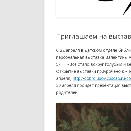
РЕЕСТР
ПОЛОЖЕНИЕ О КУРАТОРЕ
МЕРОПРИЯТИЙ И ПРОЕКТОВ
АККРЕДИТОВАННЫЙ ЭКСПЕРТ
ТСПХ
РАСПОРЯЖЕНИЕ ПО
Приглашаем на выстав
ОРГАНИЗАЦИИ ПРОВЕДЕНИЯ
ОТКРЫТИЙ ЭКСПОЗИЦИОННО-
С 22 апреля в Детском отделе библ
ВЫСТАВОЧНЫХ МЕРОПРИЯТИЙ
персональная выставка Валентины 
ТСПХ
5» — «Все стало вокруг голубым и з
ПРАВИЛА УЧАСТИЯ В
Открытие выставки приурочено к «Н
ВЫСТАВОЧНО-
апреля)
http://dobrolubov.cbscao.ru/
ЭКСПОЗИЦИОННЫХ
30 апреля пройдет презентация выст
МЕРОПРИЯТИЯХ ТСПХ
родителей..
ПОЛОЖЕНИЕ — ПРОВЕДЕНИЯ
ПЕРСОНАЛЬНЫХ ВЫСТАВОЧНЫХ
МЕРОПРИЯТИЙ ЧЛЕНОВ ТСПХ
ПОД ЭГИДОЙ СОЮЗА.