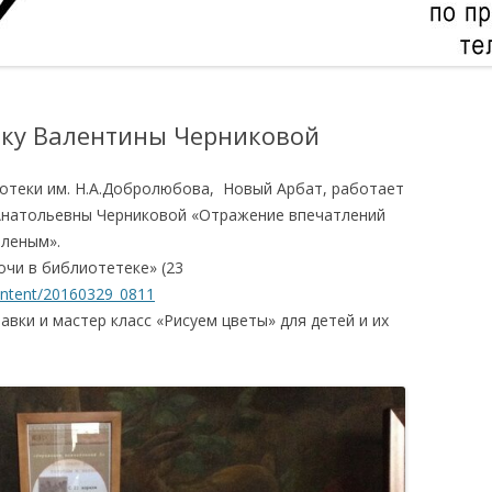
ку Валентины Черниковой
иотеки им. Н.А.Добролюбова, Новый Арбат, работает
Анатольевны Черниковой «Отражение впечатлений
еленым».
очи в библиотетеке» (23
content/20160329_0811
авки и мастер класс «Рисуем цветы» для детей и их