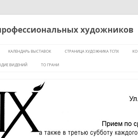
 профессиональных художников
Перейти
к
КАЛЕНДАРЬ ВЫСТАВОК
СТРАНИЦА ХУДОЖНИКА ТСПХ
КО
содержимому
ЗДИЕ ВИДЕНИЙ
ТО ГРАНИ