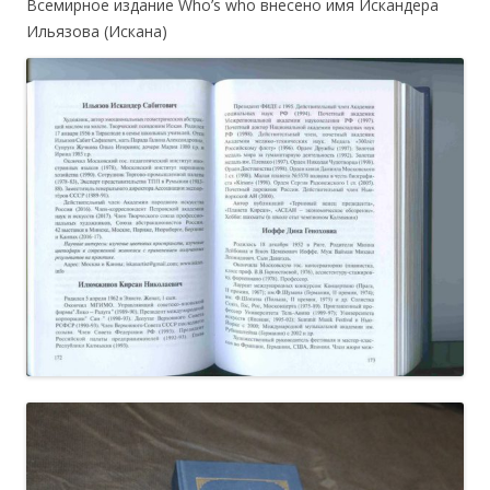
Всемирное издание Who’s who внесено имя Искандера
Ильязова (Искана)