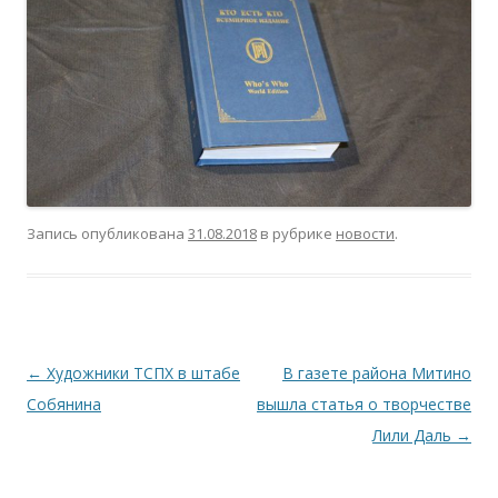
Запись опубликована
31.08.2018
в рубрике
новости
.
Навигация
←
Художники ТСПХ в штабе
В газете района Митино
по
Собянина
вышла статья о творчестве
записям
Лили Даль
→