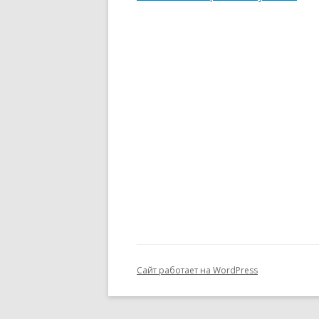
ПОЛОЖЕНИЕ ОБ УЧАСТИИ
по
ЧЛЕНОВ ТСПХ В
записям
ЭКСПОЗИЦИОННОМ ПРОЕКТЕ
ПЕРВАЯ ПАЕВАЯ ГАЛЕРЕЯ
ЧЛЕНОВ ТСПХ«ЭЛИЗИУМ» —
ВРЕМЕННО ПРИОСТАНОВЛЕНО
О ВОССТАНОВЛЕНИИ В РЯДАХ
СОЮЗА
СПИСОК НАГРАЖДЕННЫХ
ПОЧЕТНОЙ МЕДАЛЬЮ ТСПХ
Сайт работает на WordPress