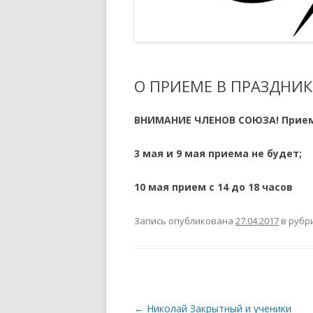
РЕЕСТР
ПОЛОЖЕНИЕ О КУРАТОРЕ
МЕРОПРИЯТИЙ И ПРОЕКТОВ
АККРЕДИТОВАННЫЙ ЭКСПЕРТ
ТСПХ
РАСПОРЯЖЕНИЕ ПО
О ПРИЕМЕ В ПРАЗДНИ
ОРГАНИЗАЦИИ ПРОВЕДЕНИЯ
ОТКРЫТИЙ ЭКСПОЗИЦИОННО-
ВНИМАНИЕ ЧЛЕНОВ СОЮЗА! Прием в
ВЫСТАВОЧНЫХ МЕРОПРИЯТИЙ
ТСПХ
3 мая и 9 мая приема не будет;
ПРАВИЛА УЧАСТИЯ В
ВЫСТАВОЧНО-
10 мая прием с 14 до 18 часов
ЭКСПОЗИЦИОННЫХ
МЕРОПРИЯТИЯХ ТСПХ
Запись опубликована
27.04.2017
в рубр
ПОЛОЖЕНИЕ — ПРОВЕДЕНИЯ
ПЕРСОНАЛЬНЫХ ВЫСТАВОЧНЫХ
МЕРОПРИЯТИЙ ЧЛЕНОВ ТСПХ
ПОД ЭГИДОЙ СОЮЗА.
Навигация
←
Николай Закрытный и ученики