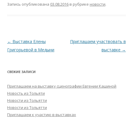
Запись опубликована
03.08.2016
в рубрике
новости
.
Навигация
←
Выставка Елены
Приглашаем участвовать в
по
Григорьевой в Медыни
выставке
→
записям
СВЕЖИЕ ЗАПИСИ
Приглашаем на выставку сценографии Евгении Кашиной
Новость из Тольяти
Новости из Тольятти
Новости из Тольятти
Приглашаем к участию в выставках