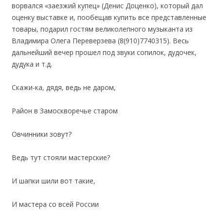
ворвался «заезжий купец» (Денис Доценко), который дал
оценку выставке и, пообещав купить все представленные
товары, подарил гостям великолепного музыканта из
Владимира Олега Переверзева (8(910)7740315). Весь
дальнейший вечер прошел под звуки сопилок, дудочек,
дудука и т.д.
Скажи-ка, дядя, ведь не даром,
Район в Замоскворечье старом
Овчинники зовут?
Ведь тут стояли мастерские?
И шапки шили вот такие,
И мастера со всей России