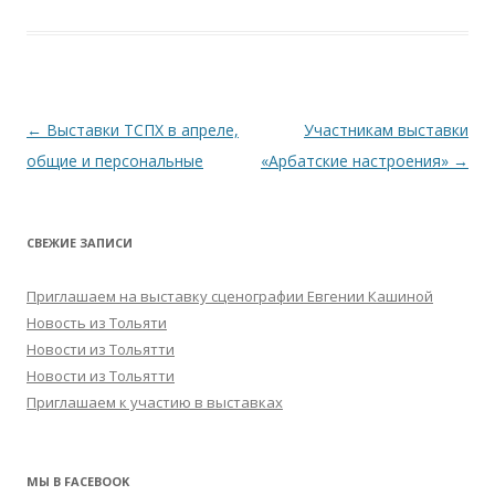
Навигация
←
Выставки ТСПХ в апреле,
Участникам выставки
по
общие и персональные
«Арбатские настроения»
→
записям
СВЕЖИЕ ЗАПИСИ
Приглашаем на выставку сценографии Евгении Кашиной
Новость из Тольяти
Новости из Тольятти
Новости из Тольятти
Приглашаем к участию в выставках
МЫ В FACEBOOK