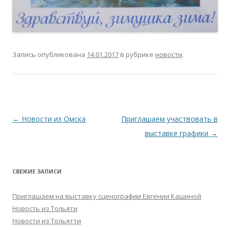
Запись опубликована
14.01.2017
в рубрике
новости
.
Навигация
←
Новости из Омска
Приглашаем участвовать в
по
выставке графики
→
записям
СВЕЖИЕ ЗАПИСИ
Приглашаем на выставку сценографии Евгении Кашиной
Новость из Тольяти
Новости из Тольятти