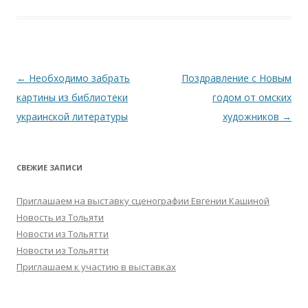
Навигация
←
Необходимо забрать
Поздравление с Новым
по
картины из библиотеки
годом от омских
записям
украинской литературы
художников
→
СВЕЖИЕ ЗАПИСИ
Приглашаем на выставку сценографии Евгении Кашиной
Новость из Тольяти
Новости из Тольятти
Новости из Тольятти
Приглашаем к участию в выставках