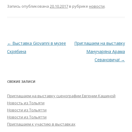
Запись опубликована
20.10.2017
в рубрике
новости
.
Навигация
←
Выставка Giovanni в музее
Приглашаем на выставку
по
Скрябина
Манучаряна Арама
записям
Севановича!
→
СВЕЖИЕ ЗАПИСИ
Приглашаем на выставку сценографии Евгении Кашиной
Новость из Тольяти
Новости из Тольятти
Новости из Тольятти
Приглашаем к участию в выставках