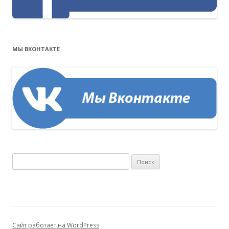
МЫ ВКОНТАКТЕ
Н
а
й
т
и
:
Сайт работает на WordPress