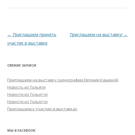
Навигация
←
Приглашаем принять
Приглашаем на выставку!
→
по
участие в выставке
записям
СВЕЖИЕ ЗАПИСИ
Приглашаем на выставку сценографии Евгении Кашиной
Новость из Тольяти
Новости из Тольятти
Новости из Тольятти
Приглашаем к участию в выставках
МЫ В FACEBOOK