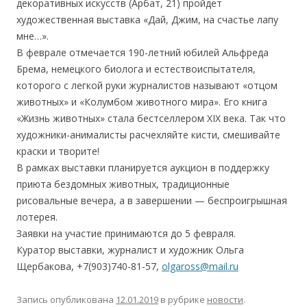
декоративных искусств (Арбат, 21) пройдет
художественная выставка «Дай, Джим, на счастье лапу
мне…».
В феврале отмечается 190-летний юбилей Альфреда
Брема, немецкого биолога и естествоиспытателя,
которого с легкой руки журналистов называют «отцом
животных» и «Колумбом животного мира». Его книга
«Жизнь животных» стала бестселлером XIX века. Так что
художники-анималисты расчехляйте кисти, смешивайте
краски и творите!
В рамках выставки планируется аукцион в поддержку
приюта бездомных животных, традиционные
рисовальные вечера, а в завершении — беспроигрышная
лотерея.
Заявки на участие принимаются до 5 февраля.
Куратор выставки, журналист и художник Ольга
Щербакова, +7(903)740-81-57,
olgaross@mail.ru
Запись опубликована
12.01.2019
в рубрике
новости
.