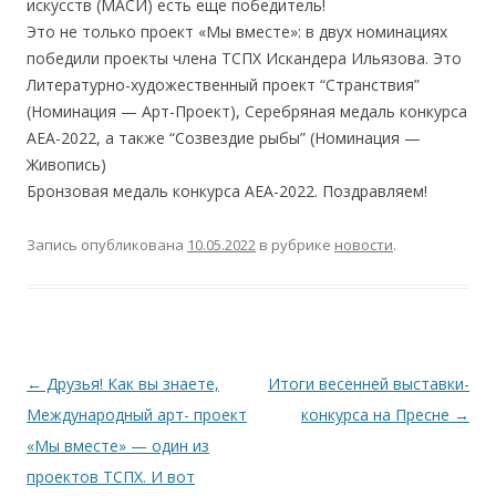
искусств (МАСИ) есть еще победитель!
Это не только проект «Мы вместе»: в двух номинациях
победили проекты члена ТСПХ Искандера Ильязова. Это
Литературно-художественный проект “Странствия”
(Номинация — Арт-Проект), Серебряная медаль конкурса
АЕА-2022, а также “Созвездие рыбы” (Номинация —
Живопись)
Бронзовая медаль конкурса АЕА-2022. Поздравляем!
Запись опубликована
10.05.2022
в рубрике
новости
.
Навигация
←
Друзья! Как вы знаете,
Итоги весенней выставки-
по
Международный арт- проект
конкурса на Пресне
→
записям
«Мы вместе» — один из
проектов ТСПХ. И вот