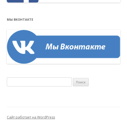
МЫ ВКОНТАКТЕ
Н
а
й
т
и
:
Сайт работает на WordPress