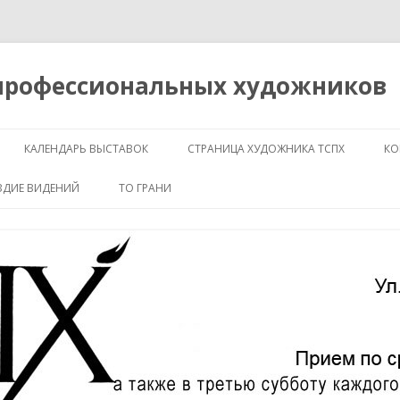
 профессиональных художников
Перейти
к
КАЛЕНДАРЬ ВЫСТАВОК
СТРАНИЦА ХУДОЖНИКА ТСПХ
КО
содержимому
ЗДИЕ ВИДЕНИЙ
ТО ГРАНИ