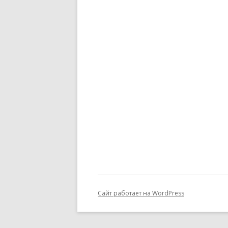
ПОЛОЖЕНИЕ ОБ УЧАСТИИ
ЧЛЕНОВ ТСПХ В
ЭКСПОЗИЦИОННОМ ПРОЕКТЕ
ПЕРВАЯ ПАЕВАЯ ГАЛЕРЕЯ
ЧЛЕНОВ ТСПХ«ЭЛИЗИУМ» —
ВРЕМЕННО ПРИОСТАНОВЛЕНО
О ВОССТАНОВЛЕНИИ В РЯДАХ
СОЮЗА
СПИСОК НАГРАЖДЕННЫХ
ПОЧЕТНОЙ МЕДАЛЬЮ ТСПХ
Сайт работает на WordPress