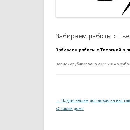
РЕЕСТР
ПОЛОЖЕНИЕ О КУРАТОРЕ
МЕРОПРИЯТИЙ И ПРОЕКТОВ
АККРЕДИТОВАННЫЙ ЭКСПЕРТ
ТСПХ
РАСПОРЯЖЕНИЕ ПО
Забираем работы с Тве
ОРГАНИЗАЦИИ ПРОВЕДЕНИЯ
ОТКРЫТИЙ ЭКСПОЗИЦИОННО-
Забираем работы с Тверской в по
ВЫСТАВОЧНЫХ МЕРОПРИЯТИЙ
ТСПХ
Запись опубликована
28.11.2014
в рубр
ПРАВИЛА УЧАСТИЯ В
ВЫСТАВОЧНО-
ЭКСПОЗИЦИОННЫХ
МЕРОПРИЯТИЯХ ТСПХ
Навигация
←
Подписавшим договоры на выстав
ПОЛОЖЕНИЕ — ПРОВЕДЕНИЯ
по
«Старый дом»
ПЕРСОНАЛЬНЫХ ВЫСТАВОЧНЫХ
записям
МЕРОПРИЯТИЙ ЧЛЕНОВ ТСПХ
ПОД ЭГИДОЙ СОЮЗА.