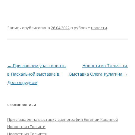
Запись опубликована
26.04.2022
в рубрике
новости
.
Навигация
←
Приглашаем участвовать
Новости из Тольятти.
по
в Пасхальной выставке в
Выставка Олега Кулагина
→
записям
Долгопрудном
СВЕЖИЕ ЗАПИСИ
Приглашаем на выставку сценографии Евгении Кашиной
Новость из Тольяти
Новости из Тольятти