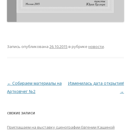
Запись опубликована
26.10.2015
в рубрике
новости
.
Навигация
←
Собираем материалы на
Изменилась дата открытия!
по
Артковчег №2
→
записям
СВЕЖИЕ ЗАПИСИ
Приглашаем на выставку сценографии Евгении Кашиной