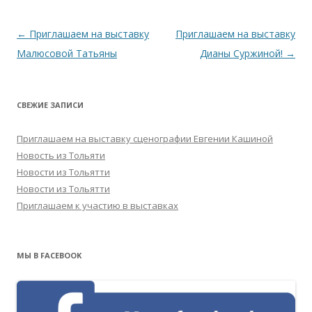
Навигация
←
Приглашаем на выставку
Приглашаем на выставку
по
Малюсовой Татьяны
Дианы Суржиной!
→
записям
СВЕЖИЕ ЗАПИСИ
Приглашаем на выставку сценографии Евгении Кашиной
Новость из Тольяти
Новости из Тольятти
Новости из Тольятти
Приглашаем к участию в выставках
МЫ В FACEBOOK