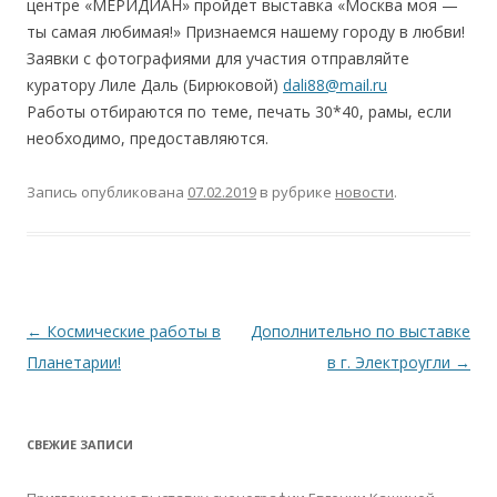
центре «МЕРИДИАН» пройдет выставка «Москва моя —
ты самая любимая!» Признаемся нашему городу в любви!
Заявки с фотографиями для участия отправляйте
куратору Лиле Даль (Бирюковой)
dali88@mail.ru
Работы отбираются по теме, печать 30*40, рамы, если
необходимо, предоставляются.
Запись опубликована
07.02.2019
в рубрике
новости
.
Навигация
←
Космические работы в
Дополнительно по выставке
по
Планетарии!
в г. Электроугли
→
записям
СВЕЖИЕ ЗАПИСИ