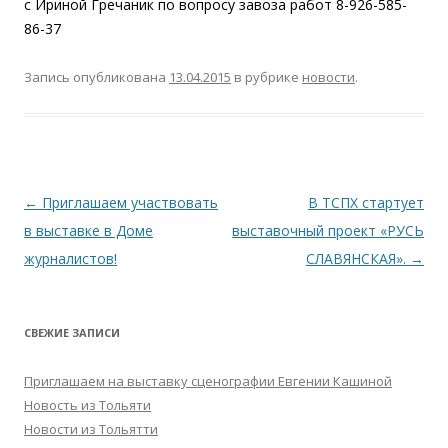
с Ириной Гречаник по вопросу завоза работ 8-926-585-
86-37
Запись опубликована
13.04.2015
в рубрике
новости
.
Навигация
←
Приглашаем участвовать
В ТСПХ стартует
по
в выставке в Доме
выставочный проект «РУСЬ
записям
журналистов!
СЛАВЯНСКАЯ».
→
СВЕЖИЕ ЗАПИСИ
Приглашаем на выставку сценографии Евгении Кашиной
Новость из Тольяти
Новости из Тольятти