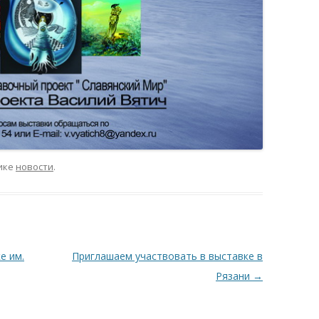
ике
новости
.
е им.
Приглашаем участвовать в выставке в
Рязани
→