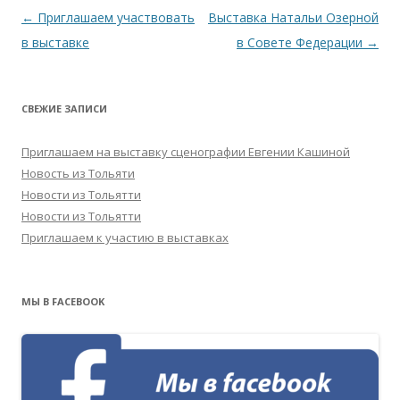
Навигация
←
Приглашаем участвовать
Выставка Натальи Озерной
по
в выставке
в Совете Федерации
→
записям
СВЕЖИЕ ЗАПИСИ
Приглашаем на выставку сценографии Евгении Кашиной
Новость из Тольяти
Новости из Тольятти
Новости из Тольятти
Приглашаем к участию в выставках
МЫ В FACEBOOK