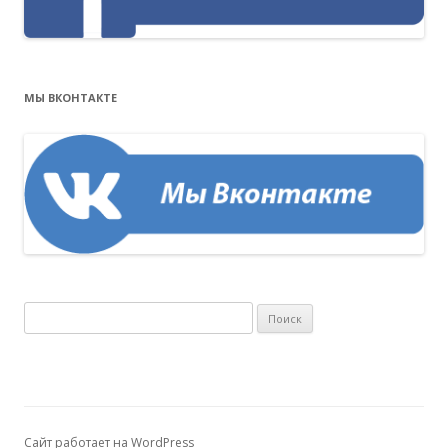
МЫ ВКОНТАКТЕ
Н
а
й
т
и
:
Сайт работает на WordPress