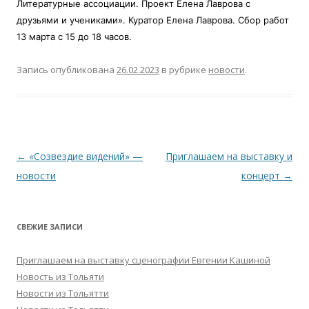
Литературные ассоциации. Проект Елена Лаврова с
друзьями и учениками». Куратор Елена Лаврова. Сбор работ
13 марта с 15 до 18 часов.
Запись опубликована
26.02.2023
в рубрике
новости
.
Навигация
←
«Созвездие видений» —
Приглашаем на выставку и
по
новости
концерт
→
записям
СВЕЖИЕ ЗАПИСИ
Приглашаем на выставку сценографии Евгении Кашиной
Новость из Тольяти
Новости из Тольятти