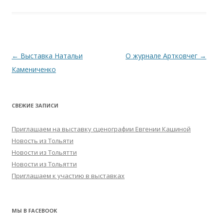
Навигация
←
Выставка Натальи
О журнале Артковчег
→
по
Камениченко
записям
СВЕЖИЕ ЗАПИСИ
Приглашаем на выставку сценографии Евгении Кашиной
Новость из Тольяти
Новости из Тольятти
Новости из Тольятти
Приглашаем к участию в выставках
МЫ В FACEBOOK