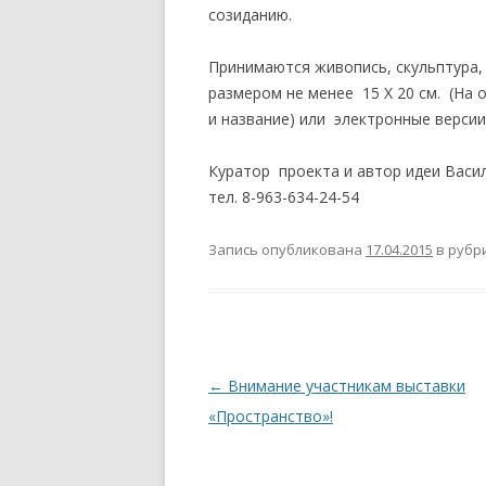
созиданию.
ПОЛОЖЕНИЕ ОБ УЧАСТИИ
ЧЛЕНОВ ТСПХ В
Принимаются живопись, скульптура,
ЭКСПОЗИЦИОННОМ ПРОЕКТЕ
размером не менее 15 Х 20 см. (На
ПЕРВАЯ ПАЕВАЯ ГАЛЕРЕЯ
и название) или электронные верси
ЧЛЕНОВ ТСПХ«ЭЛИЗИУМ» —
ВРЕМЕННО ПРИОСТАНОВЛЕНО
Куратор проекта и автор идеи Васи
О ВОССТАНОВЛЕНИИ В РЯДАХ
тел. 8-963-634-24-54
СОЮЗА
Запись опубликована
17.04.2015
в рубр
СПИСОК НАГРАЖДЕННЫХ
ПОЧЕТНОЙ МЕДАЛЬЮ ТСПХ
Навигация
←
Внимание участникам выставки
по
«Пространство»!
записям