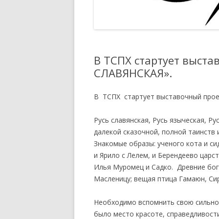
РЕЕСТР
ПОЛОЖЕНИЕ О КУРАТОРЕ
МЕРОПРИЯТИЙ И ПРОЕКТОВ
АККРЕДИТОВАННЫЙ ЭКСПЕРТ
ТСПХ
РАСПОРЯЖЕНИЕ ПО
В ТСПХ стартует выста
ОРГАНИЗАЦИИ ПРОВЕДЕНИЯ
СЛАВЯНСКАЯ».
ОТКРЫТИЙ ЭКСПОЗИЦИОННО-
ВЫСТАВОЧНЫХ МЕРОПРИЯТИЙ
В ТСПХ стартует выставочный про
ТСПХ
ПРАВИЛА УЧАСТИЯ В
Русь славянская, Русь языческая, Р
ВЫСТАВОЧНО-
далекой сказочной, полной таинств 
ЭКСПОЗИЦИОННЫХ
Знакомые образы: ученого кота и си
МЕРОПРИЯТИЯХ ТСПХ
и Ярило с Лелем, и Берендеево царс
Илья Муромец и Садко. Древние боги
ПОЛОЖЕНИЕ — ПРОВЕДЕНИЯ
Масленицу; вещая птица Гамаюн, Сир
ПЕРСОНАЛЬНЫХ ВЫСТАВОЧНЫХ
МЕРОПРИЯТИЙ ЧЛЕНОВ ТСПХ
Необходимо вспомнить свою сильно 
ПОД ЭГИДОЙ СОЮЗА.
было место красоте, справедливости