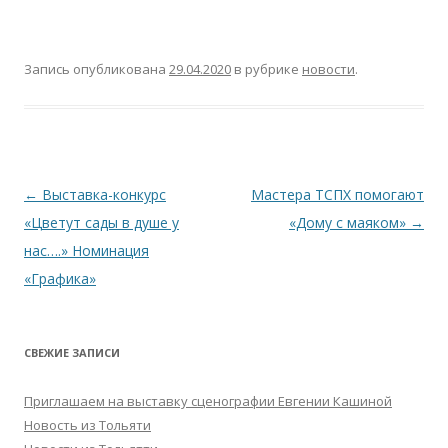
Запись опубликована
29.04.2020
в рубрике
новости
.
Навигация
←
Выставка-конкурс
Мастера ТСПХ помогают
по
«Цветут сады в душе у
«Дому с маяком»
→
записям
нас….» Номинация
«Графика»
СВЕЖИЕ ЗАПИСИ
Приглашаем на выставку сценографии Евгении Кашиной
Новость из Тольяти