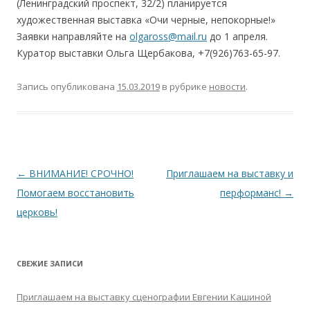
(Ленинградский проспект, 32/2) планируется
художественная выставка «Очи черные, непокорные!»
Заявки направляйте на
olgaross@mail.ru
до 1 апреля.
Куратор выставки Ольга Щербакова, +7(926)763-65-97.
Запись опубликована
15.03.2019
в рубрике
новости
.
Навигация
←
ВНИМАНИЕ! СРОЧНО!
Приглашаем на выставку и
по
Помогаем восстановить
перформанс!
→
записям
церковь!
СВЕЖИЕ ЗАПИСИ
Приглашаем на выставку сценографии Евгении Кашиной